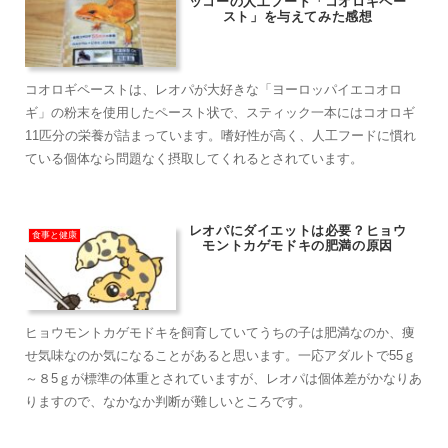
ッコーの人工フード「コオロギペー
スト」を与えてみた感想
コオロギペーストは、レオパが大好きな「ヨーロッパイエコオロ
ギ」の粉末を使用したペースト状で、スティック一本にはコオロギ
11匹分の栄養が詰まっています。嗜好性が高く、人工フードに慣れ
ている個体なら問題なく摂取してくれるとされています。
レオパにダイエットは必要？ヒョウ
食事と健康
モントカゲモドキの肥満の原因
ヒョウモントカゲモドキを飼育していてうちの子は肥満なのか、痩
せ気味なのか気になることがあると思います。一応アダルトで55ｇ
～８5ｇが標準の体重とされていますが、レオパは個体差がかなりあ
りますので、なかなか判断が難しいところです。