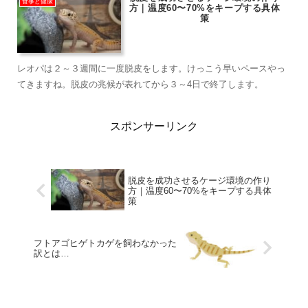
食事と健康
方｜温度60〜70%をキープする具体
策
レオパは２～３週間に一度脱皮をします。けっこう早いペースやっ
てきますね。脱皮の兆候が表れてから３～4日で終了します。
スポンサーリンク
脱皮を成功させるケージ環境の作り
方｜温度60〜70%をキープする具体
策
フトアゴヒゲトカゲを飼わなかった
訳とは…