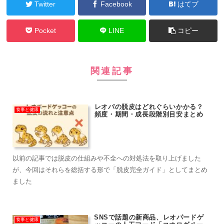
Twitter
Facebook
はてブ
Pocket
LINE
コピー
関連記事
レオパの脱皮はどれぐらいかかる？
食事と健康
頻度・期間・成長段階別目安まとめ
以前の記事では脱皮の仕組みや不全への対処法を取り上げました
が、今回はそれらを総括する形で「脱皮完全ガイド」としてまとめ
ました
SNSで話題の新商品、レオパードゲ
食事と健康