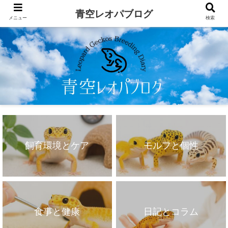
青空レオパブログ
メニュー
検索
飼育環境とケア
モルフと個性
食事と健康
日記とコラム