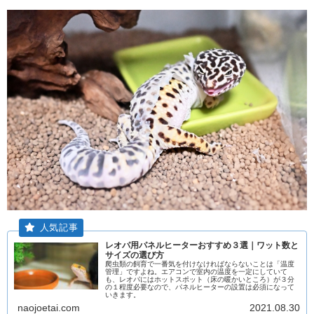
レオパ用パネルヒーターおすすめ３選｜ワット数と
サイズの選び方
爬虫類の飼育で一番気を付けなければならないことは「温度
管理」ですよね。エアコンで室内の温度を一定にしていて
も、レオパにはホットスポット（床の暖かいところ）が３分
の１程度必要なので、パネルヒーターの設置は必須になって
いきます。
naojoetai.com
2021.08.30