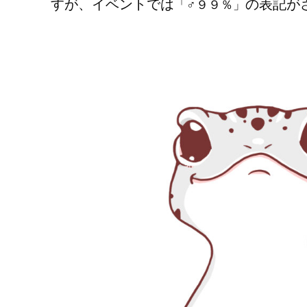
すが、イベントでは
の表記が
「♂９９％」