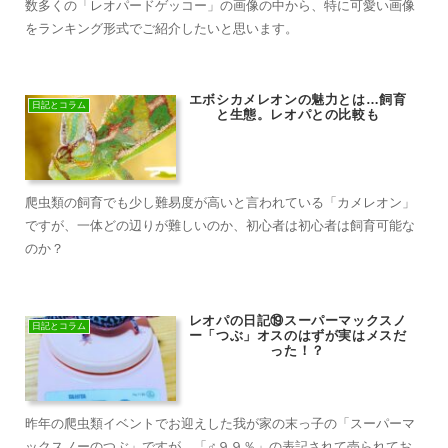
数多くの「レオパードゲッコー」の画像の中から、特に可愛い画像
をランキング形式でご紹介したいと思います。
エボシカメレオンの魅力とは…飼育
日記とコラム
と生態。レオパとの比較も
爬虫類の飼育でも少し難易度が高いと言われている「カメレオン」
ですが、一体どの辺りが難しいのか、初心者は初心者は飼育可能な
のか？
レオパの日記⑲スーパーマックスノ
日記とコラム
ー「つぶ」オスのはずが実はメスだ
った！？
昨年の爬虫類イベントでお迎えした我が家の末っ子の「スーパーマ
ックスノーのつぶ」ですが、「♂９９％」の表記されて売られてお