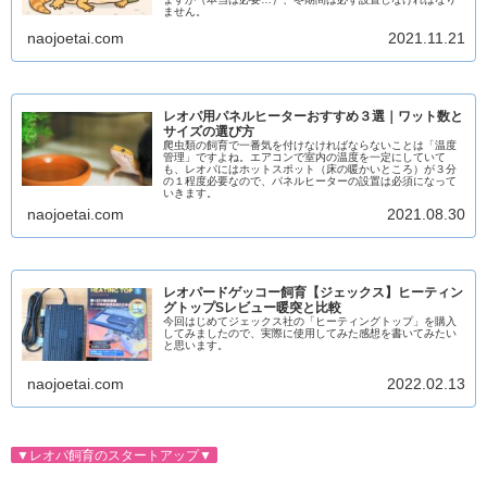
ません。
naojoetai.com
2021.11.21
レオパ用パネルヒーターおすすめ３選｜ワット数と
サイズの選び方
爬虫類の飼育で一番気を付けなければならないことは「温度
管理」ですよね。エアコンで室内の温度を一定にしていて
も、レオパにはホットスポット（床の暖かいところ）が３分
の１程度必要なので、パネルヒーターの設置は必須になって
いきます。
naojoetai.com
2021.08.30
レオパードゲッコー飼育【ジェックス】ヒーティン
グトップSレビュー暖突と比較
今回はじめてジェックス社の「ヒーティングトップ」を購入
してみましたので、実際に使用してみた感想を書いてみたい
と思います。
naojoetai.com
2022.02.13
▼レオパ飼育のスタートアップ▼